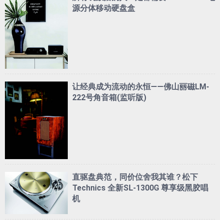
源分体移动硬盘盒
让经典成为流动的永恒——佛山丽磁LM-
222号角音箱(监听版)
直驱盘典范，同价位舍我其谁？松下
Technics 全新SL-1300G 尊享级黑胶唱
机