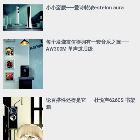
小小蛮腰——爱诗特浓estelon aura
每个发烧友值得拥有一套音乐之旅——
AW300M 单声道后级
论百搭性还得是它——杜悦声626ES 书架
箱