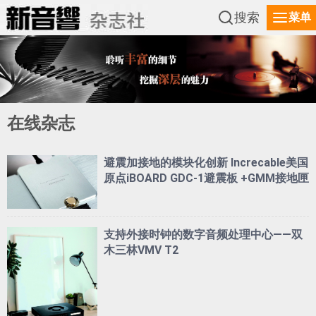
搜索
菜单
在线杂志
避震加接地的模块化创新 Increcable美国
原点iBOARD GDC-1避震板 +GMM接地匣
支持外接时钟的数字音频处理中心——双
木三林VMV T2