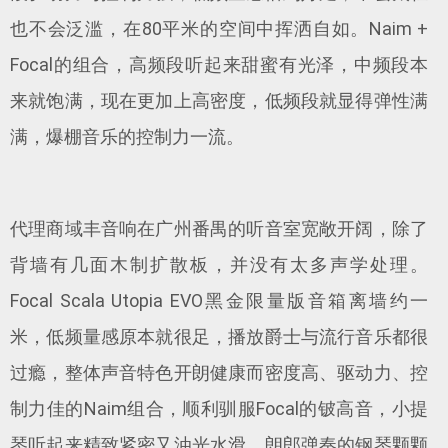
也不会泛滥，在80平米的空间中挥洒自如。Naim +
Focal的组合，高频段听起来甜蜜有光泽，中频段本
来就饱满，现在更加上高密度，低频段就显得弹性满
满，爆棚音乐的控制力一流。
代理商域丰音响在广州番禺的听音室宽敞开阔，除了
背墙有几面木制扩散板，并没有太多声学处理。
Focal Scala Utopia EVO黑金限量版音箱离墙约一
米，低频量感原本就很足，播放爵士与流行音乐都很
过瘾，整体声音特色开朗健康而密度高、驱动力、控
制力佳的Naim组合，顺利驯服Focal的铍高音，小提
琴听起来精致紧密又油光水滑，朗郎弹奏的钢琴颗颗