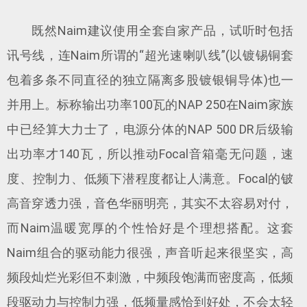
既然Naim建议使用全套自家产品，试听时包括
讯号线，连Naim所谓的“超光速喇叭线”(以镀锡铜套
包着多条不同直径的独立隔离多股镀银铜导体)也一
并用上。标称输出功率100瓦的NAP 250在Naim家族
中已经算大力士了，电源分体的NAP 500 DR后级输
出功率才140瓦，所以推动Focal音箱毫无问题，速
度、控制力、低频下潜程度都让人满意。Focal的铍
高音穿透力强，音色华丽明亮，其实不太容易对付，
而Naim温暖宽厚的个性恰好是个理想搭配。这套
Naim组合的驱动能力很强，声音听起来很坚实，高
频段灿烂光彩但不刺激，中频段饱满而密度高，低频
段驱动力与控制力强，低频量感恰到好处，不会太轻