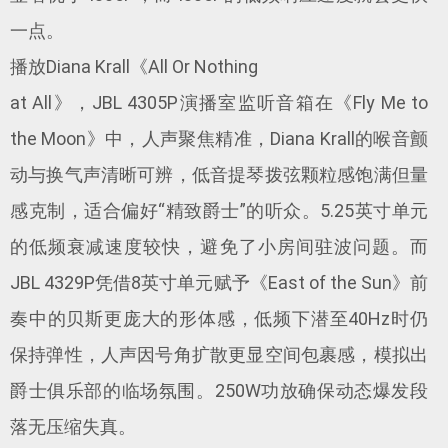
一点。
播放Diana Krall《All Or Nothing
at All》，JBL 4305P演播室监听音箱在《Fly Me to
the Moon》中，人声聚焦精准，Diana Krall的喉音颤
动与换气声清晰可辨，低音提琴拨弦颗粒感饱满但量
感克制，适合偏好“精致爵士”的听众。5.25英寸单元
的低频衰减速度较快，避免了小房间驻波问题。而
JBL 4329P凭借8英寸单元赋予《East of the Sun》前
奏中的贝斯更庞大的形体感，低频下潜至40Hz时仍
保持弹性，人声因号角扩散更显空间包裹感，模拟出
爵士俱乐部的临场氛围。250W功放确保动态爆发段
落无压缩失真。