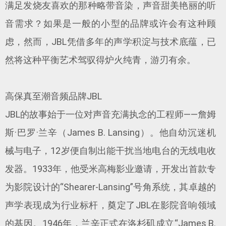
满足发烧友喜欢的那种略带音染，声音甜美艳丽的听
音需求？如果是一般的小型的品牌或许会有这种顾
虑，然而，JBL凭借多年的声学积淀与技术底蕴，已
然将这种平衡艺术驾驭得炉火纯青，游刃有余。
高保真至潮音频品牌JBL
JBL的故事始于一位对声音充满执念的工程师——詹姆
斯·巴罗·兰辛（James B. Lansing）。他自幼沉迷机
械与电子，12岁便自制出能干扰当地电台的无线电收
发器。1933年，他受米高梅影业邀请，开发出首款专
为影院设计的“Shearer-Lansing”号角系统，其卓越的
声学表现成为行业标杆，奠定了JBL在影院音响领域
的基因。1946年，兰辛正式在洛杉矶成立“James B.