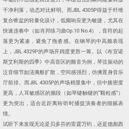
干净利落，动态对比鲜明。而JBL 4305P得益于纤维
复合锥盆的轻量化设计，低频响应更为敏捷，尤其在
快速连奏中（如肖邦练习曲Op.10 No.4），音符的起
落更为紧凑，避免了拖沓感。在钢琴的中高频表现
上，JBL 4329P的声场开阔度更胜一筹。以《布宜诺
斯艾利斯的四季》中高音区的颤音为例，琴弦振动的
泛音细节如涟漪般扩散，空间感强烈，仿佛置身音乐
厅前排。而JBL 4305P的声场稍显集中，但中频密度
更高，人耳敏感区的频段（如琴键触键的“颗粒感”）
更为突出，适合近距离聆听时捕捉演奏者的细腻表
情。
试听下来发现无论是贝多芬的雷霆万钧，还是德彪西