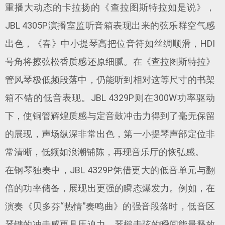
重播大动态的卡拉扬的《查拉图斯特拉如是说》，
JBL 4305P演播室监听音箱表现出来的弦乐群空气感
出色，《春》中小提琴高把位音符如丝绸顺滑，HDI
号角将擦弦松香质感还原细腻。在《查拉图斯特拉》
管风琴极低频段落中，仍能听到相对这等尺寸的书架
箱不错的低音表现。JBL 4329P则在300W功率驱动
下，使铜管辉煌质感与定音鼓冲击力得到了毫无保留
的展现，声场纵深非常出色，第一小提琴声部定位非
常清晰，低频如浪潮铺陈，再现音乐厅的恢弘感。
在钢琴独奏中，JBL 4329P凭借更大的低音单元与翻
倍的功率储备，展现出更强的瞬态爆发力。例如，在
演奏《贝多芬“热情”奏鸣曲》的强音段落时，低音区
琴键的冲击感更具压迫力，琴槌击弦的瞬间能量释放