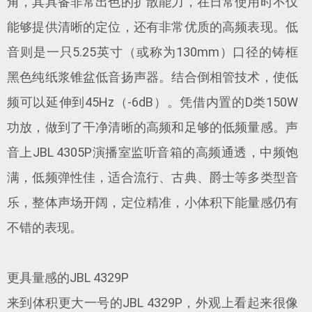
角，其具备非常出色的扩散能力，在日常使用时不仅
能够提供清晰的定位，还有非常优质的高频表现。低
音则是一只5.25英寸（或称为130mm）口径的铸框
黑色纯纸浆锥盆低音扬声器。结合倒相管技术，使低
频可以延伸到45Hz（-6dB）。凭借内置的D类150W
功放，做到了干净清晰的高频和足够的低频量感。声
音上JBL 4305P演播室监听音箱的高频通透，中频饱
满，低频弹性佳，适合流行、古典、爵士等多类型音
乐，整体声场开阔，定位精准，小体积下能量感仍有
不错的表现。
更具量感的JBL 4329P
来到体积更大一号的JBL 4329P，外观上看起来很像