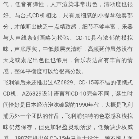
气，低音有弹性，人声渲染非常出色，清晰度也很
好。与台式CD机相比，只有最细腻的小提琴独奏部
分，才能听出缺乏一点精致感，细节不够丰富，乐器
与人声线条刻画略为松弛。CD-10具有浓郁的模拟
味，声底厚实，中低频层次清晰，高频延伸虽然没有
天龙或索尼出色但也够用，音乐表达富有丰富的情
感，整体平衡度可以给很高分数。
飞利浦后来还推出过AZ6829、CD-15等不错的便携式
CD机。AZ6829设计语言和CD-10完全不同，诞生时
间恰好是日本经济泡沫破裂的1990年代，大概是飞利
浦另外一个团队的作品，飞利浦独特的色彩感和模拟
味仍然保存，但更加轻盈灵动活泼，低频缺少权威
感。1987年推出的CD-15由马兰士设计，貌不惊人而