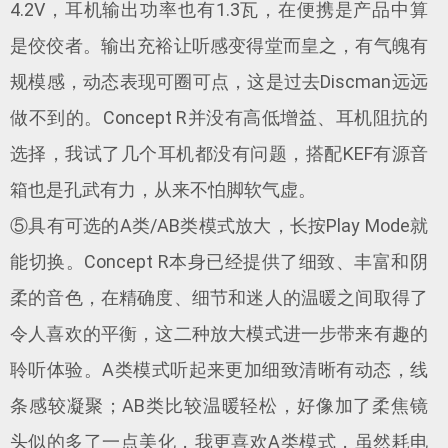
4.2V，耳机输出功率也有1.3瓦，在便携是产品中算
是佼佼者。输出充裕让听感变得堂而皇之，有气魄有
规模感，动态表现可圈可点，这是过去Discman远远
做不到的。Concept R并没有高低增益、耳机阻抗的
选择，我试了几个耳机都没有问题，搭配KEF有源音
箱也是孔武有力，从来不怕脚软气虚。
⑤具有可选的A类/AB类模式放大，长按Play Mode就
能切换。Concept R本身已经提供了细致、丰富和阴
柔的音色，在精确度、细节和迷人的温暖之间取得了
令人喜欢的平衡，这二种放大模式进一步带来有趣的
聆听体验。A类模式听起来更加细致清晰有动态，线
条感较凝聚；AB类比较温暖轻松，好像加了柔焦镜
头似的多了一点美化，我更喜欢A类模式，虽然耗电