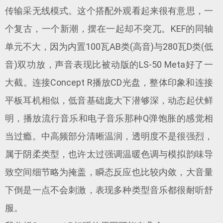
传输采无线模式。这个搭配外观看起来很有意思，一
个复古，一个新潮，摆在一起却不突兀。KEF的同轴
单元不大，因为内置100瓦AB类(高音)与280瓦D类(低
音)双功放，声音表现比被动版的LS-50 Meta好了一
大截。连接Concept R播放CD光盘，整体印象和连接
平板耳机相似，低音基础庞大下潜够深，动态起伏鲜
明，播放流行音乐和电子音乐那种Q弹饱胀的感觉相
当过瘾。中高频部分清晰温润，透明度不是很强烈，
属于阴柔类型，也许太过强调温暖色调与模拟韵味导
致空间细节略为掩盖，瞬态反应也比较内敛，大音量
下倒是一点不会刺激，表现多种类型音乐都很耐听舒
服。