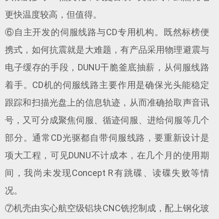
更快温度较高，但值得。
⑥自主开发的伺服线路与CD专用机构。既然标榜便
携式，如何抗震就是大难题，有产品采用物理避震与
电子缓存的手段，DUNU干脆釜底抽薪，从伺服线路
着手。CD机的伺服线路主要作用是确保光头能稳定
跟踪和扫描光盘上的信息轨迹，从而准确拾取声音讯
号，又可分成‌聚焦伺服、‌循迹伺服、‌进给伺服等几个
部分。通常CD光驱都自带伺服线路，要重新设计是
项大工程，可见DUNU不计成本，在几个月的使用期
间，我尚未发现Concept R有跳碟、读碟失败等情
况。‌
⑦机壳由实心航空级铝块CNC铣挖制成，配上钢化玻