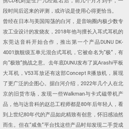
携CD机则是生产几经延宕后，前几个月才到手，一
段时间后迟来的评测，或许说是使用心得更恰当。
曾经在日本与美国闯荡的白河，是音响圈内极少数专
攻工业设计的发烧友，2018年他与擅长入耳式耳机的
东莞达音科开始合作，推出第一个产品DUNU DK-
4001旗舰级五单元混合式耳机，它被命名为“极”，有
向“极致”挑战之意。去年底DUNU发布了岚Arashi平板
大耳机，V53耳放还有这部Concept R播放机，展现
了更广泛的企图心。据白河介绍，2022年几个人在北
京的旧货市场，发现一些Walkman与卡式磁带机产
品，他与达音科的赵总工程师都是80年后年轻人，看
到上世纪80年代的产品如此精致有创意，怀旧感油然
而生。但在“咸鱼”平台找这些产品时却发现二手货成