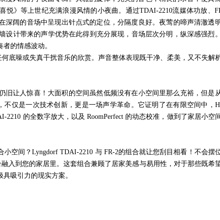
喜悦》等上世纪充满浪漫风情的小夜曲。通过
TDAI-2210
流媒体功放、
F
在深阔的音场中呈现出针点式的定位，分隔度良好。夜莺的啼声清澈透
墙设计带来的声学优势在此得到充分展现，音场层次分明，纵深感强烈
奏者的情感波动。
没有任何底噪或失真干扰音乐的欣赏。声音整体表现既干净、柔美，又不失解
仍旧让人惊喜！大面积的空间虽然低频没有在小空间里那么充裕，但是
，不仅是一次技术创新，更是一场声学革命。它证明了在有限空间中，
H
I-2210
的全数字放大，以及
RoomPerfect
的动态校准，做到了家居小空
合小空间？
Lyngdorf TDAI-2210
与
FR-2
的组合就让您刮目相看！不会摆
合融入到您的家居里。这套组合兼顾了居家美感与易用性，对于那些既希
极具吸引力的现实方案。