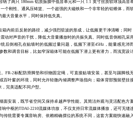
容纳了两只
180mm
铝质振膜中低音单元和一只
1.1
英寸丝质软球顶高音
了一个刚性、通风压铸篮、一个超强的大磁铁和一个非常轻的铝锥体，而
的最大音量水平，同时保持低失真。
在箱内前后反射的路径，减少强烈驻波的形成，让低频更干净清晰；同时
身震动对声音的干扰，降低大音量播放时的共振失真。同时低音倒相孔采
传统后倒相孔在贴墙时的低频过量问题，低频下潜至
45Hz
，能量感充沛
参数和调音目标，比如窄深箱体可能在低频下潜上更有潜力，而浅宽设
境。
FR-2
标配防滑脚垫和织物固定绳，可直接贴墙安装，甚至与踢脚线
或百叶窗的环境，同时允许轻微内倾调整声场指向；箱体背部预留壁挂
米，完美适配不同户型。
墙面安装，既节省空间又保持卓越声学性能。其简洁外观与灵活配色方
音响中枢的
TDAI-2210
流媒体功放，不仅支持日常流媒体播放，还可无缝
与传统需要专属音响房、依赖精确摆位的系统不同，这套方案能快速融