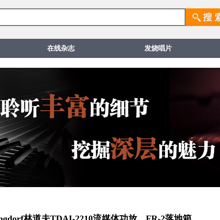
在线杂志
发烧唱片
orf林道夫TDAI-2210流媒体功放、FR-2落地箱