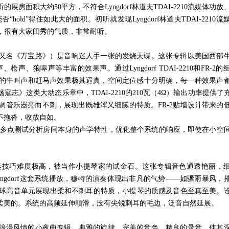
听的展房面积大约
50
平方，不符合
Lyngdorf
林道夫
TDAI-2210
流媒体功放
否“
hold
”得住如此大的面积。初听就发现
Lyngdorf
林道夫
TDAI-2210
流
，很有大家闺秀的气质，非常耐听。
又名《万宝路》）是音响迷人手一张的发烧天碟。这张专辑以美国西部
声、枪声、狼嗥声等丰富的效果声。通过
Lyngdorf TDAI-2210
和
FR-2
的
的牛叫声和赶马声效果极其逼真，空间定位感十分明确，每一种效果声
荡寇志》这类大动态乐章中，
TDAI-2210
的
210
瓦（
4
Ω）输出功率提供了
铜管乐器亮而不刺，展现出既雄浑又细腻的特质。
FR-2
贴墙设计带来的
不拖沓，收放自如。
，它通过多点测试分析房间本身的声学特性，优化整个系统的响应，即使在小空
奏技巧难度极高，被当作小提琴家的试金石。这张专辑音色通透艳丽，
ngdorf
这套系统播放，穆特的演奏体现出非凡的气势——如骤雨暴风，
球高音单元展现出柔和不刺耳的特质，小提琴的质感及音色至真至美。
柔美的。系统的高频延伸顺滑，没有尖锐刺耳的毛边，泛音自然延展。
浪漫风情的小夜曲专辑。典雅的旋律，完美的音色，精良的录音，使其