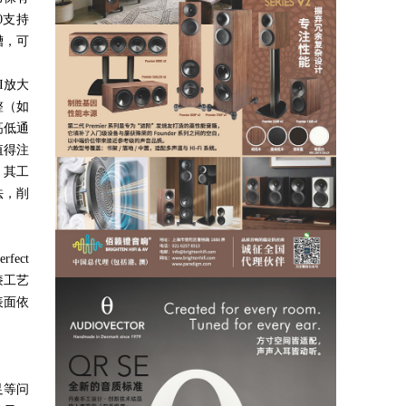
0
支持
槽，可
I
放大
整（如
高低通
值得注
。其工
法，削
rfect
漆工艺
表面依
足等问