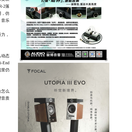
R-2
落
明，仿
。音乐
析力，
从动态
i-End
间里仍
位怎么
望音质