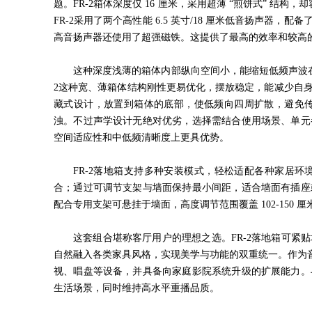
题。
FR-2
箱体深度仅
16
厘米，采用超薄
“
煎饼式
”
结构，却
FR-2
采用了两个高性能
6.5
英寸
/18
厘米低音扬声器，配备
高音扬声器还使用了超强磁铁。这提供了最高的效率和较高
这种深度浅薄的箱体内部纵向空间小，能缩短低频声波
2
这种宽、薄箱体结构刚性更易优化，摆放稳定，能减少自
藏式设计，放置到箱体的底部，使低频向四周扩散，避免
浊。不过声学设计无绝对优劣，选择需结合使用场景、单元
空间适应性和中低频清晰度上更具优势。
FR-2落地箱支持多种安装模式，轻松适配各种家居环
合；通过可调节支架与墙面保持最小间距，适合墙面有插座
配合专用支架可悬挂于墙面，高度调节范围覆盖
102-150
厘
这套组合堪称客厅用户的理想之选。
FR-2
落地箱可紧贴
自然融入各类家具风格，实现美学与功能的双重统一。作为
视、唱盘等设备，并具备向家庭影院系统升级的扩展能力。
生活场景，同时维持高水平重播品质。