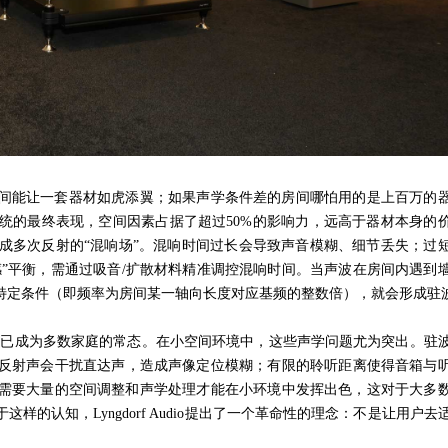
间能让一套器材如虎添翼；如果声学条件差的房间哪怕用的是上百万的
统的最终表现，空间因素占据了超过
50%
的影响力，远高于器材本身的
成多次反射的“混响场”。混响时间过长会导致声音模糊、细节丢失；过
感”平衡，需通过吸音
/
扩散材料精准调控混响时间。当声波在房间内遇到
特定条件（即频率为房间某一轴向长度对应基频的整数倍），就会形成驻
）已成为多数家庭的常态。在小空间环境中，这些声学问题尤为突出。驻
反射声会干扰直达声，造成声像定位模糊；有限的聆听距离使得音箱与
需要大量的空间调整和声学处理才能在小环境中发挥出色，这对于大多
于这样的认知，
Lyngdorf Audio
提出了一个革命性的理念：不是让用户去