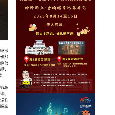
器材出
价值和
短则使
墙壁、
波。
波现象
听者、
数居住
适应空