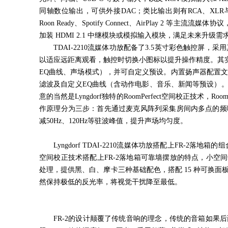
同轴数位输出，可供外接
DAC
；类比输出则有
RCA
、
XLR
Roon Ready
、
Spotify Connect
、
AirPlay 2
等主流流媒体协议
加装
HDMI 2.1
中继模块或模拟输入模块，满足未来升级需
TDAI-2210流媒体功放配备了
3.5
英寸彩色触控屏，采用
以适应远距离观看，触控时切换小图标以提升操作精度。其
EQ
曲线、声场模式），并可自定义预设。内置扬声器配置
滤波及自定义
EQ
曲线（含动作电影、音乐、新闻等预设）
意的当然是
Lyngdorf
独特的
RoomPerfect
空间校正技术，
Room
作原理分为三步：首先通过麦克风阵列采集房间内多点的频
减
50Hz
、
120Hz
等驻波峰值，提升声场均匀度。
Lyngdorf TDAI-2210流媒体功放搭配上
FR-2
落地箱的组
空间校正技术搭配上
FR-2
落地箱可靠墙摆放的特点，小空间
处理，提供黑、白、摩卡三种基础配色，搭配
15
种可换面
然保持极低的反光率，将视觉干扰降至最低。
FR-2的设计颠覆了传统音响的理念，传统的音箱如果