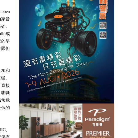
lubben
两家音
基础。
dio
成
统的早
有限但
120
和
更强。
号直接
、嘶嘶
Ω
负载
极低的
ARC
、
它保有