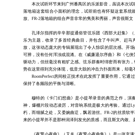
本次试听环节来到广州番禺区的乐派影音，虽说本次试
落地箱这套组合小面积的理念，试听前也有怀疑这套系统能
放、
FR-2
落地箱的组合声音非常的隽美和秀丽，声音很斯文
孔泽尔指挥的辛辛那提通俗管弦乐团《西部大赶集》（
乐为主题，收录了多首经典曲目，并包含了牛叫声、赶马
放，这张动态庞大的专辑展现出了令人惊叹的层次感。开场
可辨，没有任何浑浊或混淆。在《威廉退尔序曲》和《七侠
驱动力，但丝毫没有粗犷之感。弦乐群奏时绵密而有张力，
势在这里得到充分体现，低音大鼓的冲击力扑面而来，却毫
RoomPerfect房间校正技术在此发挥了重要作用
保持了各频段的平衡与清晰。
穆特的《卡门幻想曲》是小提琴录音的典范之作，演
神，爆棚片段动态凌厉，对音响系统是极大的考验。通过
Ly
朽，而细腻之处，又委婉曲迂，飘若游丝。
FR-2
的丝质软半
来的小提琴并不是那种润泽到发光的质感，而且斯文内敛、
《夜莺小夜曲》（又名《夜莺小夜曲集》）是一张充满