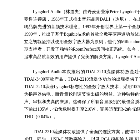
Lyngdorf Audio（林道夫）由丹麦企业家
Peter Lyngdorf
零售连锁店，
1983
年正式推出音箱品牌
DALI
（达尼）。在
响品牌先进的音频技术理念。
1993
年开创世界上第一个全
1999
年，推出了基于
Equibit
技术的首款全数字两声道功放
Mi
立之初就坚持以使用全数字放大器为原则，他们的
Millenniu
期支持者，开发了独特的
RoomPerfect
房间校正系统。如今
追求高品质音效的用户提供了完美的解决方案。
Lyngdorf Au
Lyngdorf Audio本次推出的
TDAI-2210
流媒体功放是处
TDAI-3400
两款产品，
TDAI-2210
流媒体功放的出现提供了
TDAI-2210
承袭
Lyngdorf
标志性的全数字放大技术，采用
100
为扬声器供电，而音量轮则调节输出级的增益。这种独特的
声、串扰和失真的来源。这确保了所有音量级别的最佳音质
下输出
105W
，
4Ω
负载时提升至
210W
，完美适配
FR-2
的
4Ω
THD
（
0.04%
）。
TDAI-2210流媒体功放提供了全面的连接方案，使得
TD
光纤、同轴、
USB-C
等数字输入，以及
RCA
模拟输入和
X