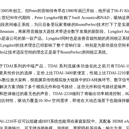
于
2005
年创立。但
Peter
的音响传奇早在
1980
年就已开始，他开设了
Hi-Fi K
上世纪
90
年代期间，
Peter Lyngdorf
收购了
Snell Acoustics
和
NAD
，吸纳这
频段房间修正系统，为日后备受玩家青睐的
RoomPerfect
技术打下了坚实
llennium
，将家用音频放大器技术带进全数字发展的新阶段。
Lyngdorf Au
m
是该公司的第一款产品。
Lyngdorf
同时也是改善音箱性能的房间校正系
，
Lyngdorf
的技术理念已经影响了整个音响行业，特别是为那些居住空间
dio
让技术适应空间的理念正是基于
RoomPerfect
房间校正系统。
于
TDAI
系列的中端产品，
TDAI
系列流媒体功放在此之前只有
TDAI-1
更具性价比的选择，定价上比
TDAI-3400
更便宜，性能上比
TDAI-2210
%
数位放大架构，彻底摒弃传统模拟放大链路中的
D/A
转换环节。数字信
解决方案消除了多个模拟元件和信号路径，这些元件和信号路径是噪声
和您体验过的最无色的声音。
TDAI-2210
做到了将输出功率精准控制，
8
阻抗特性，驱动力覆盖
10-30
㎡空间需求，即使在大动态场景下也能保持
AI-2210
不仅可以组建成
HIFI
系统也能用在家庭影院中。其配备
HDMI e
LR
平衡输出，可无缝连接电视、游戏机、黑胶唱机等设备；输出方面，