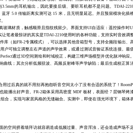
与
3.5mm
的耳机输出，因此要接后级、要听耳机都不是问题。
TDAI-221
，蓝牙
5.0
传输距离实测可达
15
米，且无明显延迟。并且预留模块化插
求。
真玻璃材质，触感顺滑且指纹残留少。界面支持
UI
自适应：遥控操作时
U
实让笔者最惊讶的其实是
TDAI-2210
使用时的各种功能，支持实时音效调
文件库（如
FR-2
专属模式），可以选择其他音箱型号，支持全频段输出、
。用户可独立调整左右声道的声学效果，或通过测试音验证系统连接。最
Perfect
通过
3D
空间测绘和时域校正，构建三维声场模型并优化脉冲响应
响曲线；其次分析低频驻波、高频反射峰等声学缺陷；最后生成校正算
合用过后真的就不用别再抱怨听音空间太小了没有合适的系统了！
RoomPe
也能播出好声音。
FR-2
箱体采用高密度
MDF
板材，表面经
7
层钢琴烤
板组合，实现与家居风格的无缝融合。实测中，即使在强光环境下，箱体
后面的空间挤着墙拜访就容易造成低频过量、声音浑浊，还会造成声场不