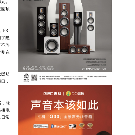
单元。
软圆顶
，
FR-
用了隐
而不浑
计则在
无缝贴
接口，
案，能
连接电
入日常