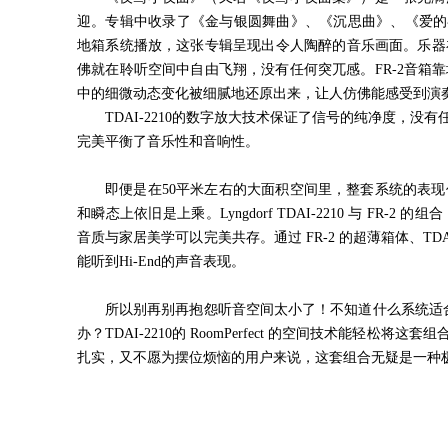
迎。专辑中收录了《金与银圆舞曲》、《沉思曲》、《爱的
地箱系统播放，这张专辑呈现出令人陶醉的音乐画面。乐器
佛就在聆听空间中自由飞翔，没有任何突兀感。
FR-2
音箱靠
中的细微动态变化被细腻地还原出来，让人仿佛能感受到演
TDAI-2210的数字放大技术保证了信号的纯净度，
完美平衡了音乐性和音响性。
即便是在
50
平米左右的大面积空间里，整套系统的表现
和瞬态上依旧是上乘。
Lyngdorf TDAI-2210
与
FR-2
的组合
音质与家居美学可以完美共存。通过
FR-2
的超薄箱体、
TDA
能听到
Hi-End
的声音表现。
所以别再别再抱怨听音空间太小了！不知道什么系统适
办？
TDAI-2210
的
RoomPerfect
的空间技术能轻松将这套组
扎实，又不愿为摆位烦恼的用户来说，这套组合无疑是一种