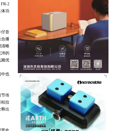
、
FR-2
媒体功
牛仔音
组合播
都清晰
充沛的
低频优
间中也
细节传
摧枯拉
诠释出
深受欢