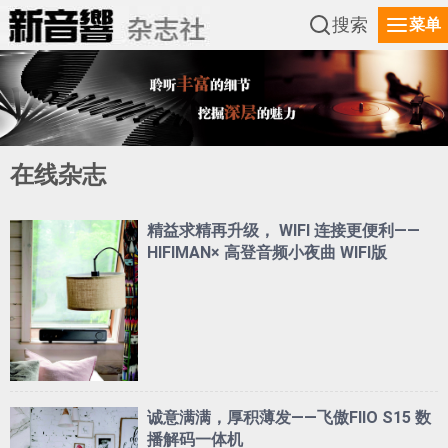
搜索
菜单
在线杂志
精益求精再升级， WIFI 连接更便利——
HIFIMAN× 高登音频小夜曲 WIFI版
诚意满满，厚积薄发——飞傲FIIO S15 数
播解码一体机